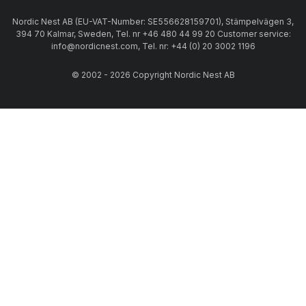
Nordic Nest AB (EU-VAT-Number: SE556628159701), Stämpelvägen 3,
394 70 Kalmar, Sweden, Tel. nr +46 480 44 99 20 Customer service:
info@nordicnest.com, Tel. nr: +44 (0) 20 3002 1196
© 2002 - 2026 Copyright Nordic Nest AB