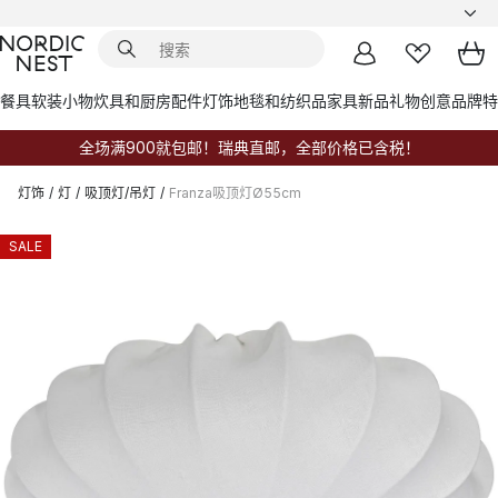
餐具
软装小物
炊具和厨房配件
灯饰
地毯和纺织品
家具
新品
礼物创意
品牌
特
全场满900就包邮！瑞典直邮，全部价格已含税！
灯饰
/
灯
/
吸顶灯/吊灯
/
Franza吸顶灯Ø55cm
SALE