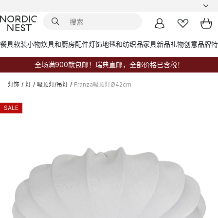
餐具
软装小物
炊具和厨房配件
灯饰
地毯和纺织品
家具
新品
礼物创意
品牌
特
全场满900就包邮！瑞典直邮，全部价格已含税！
灯饰
/
灯
/
吸顶灯/吊灯
/
Franza吸顶灯Ø42cm
SALE