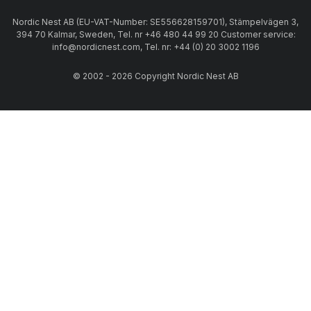
Nordic Nest AB (EU-VAT-Number: SE556628159701), Stämpelvägen 3,
394 70 Kalmar, Sweden, Tel. nr +46 480 44 99 20 Customer service:
info@nordicnest.com, Tel. nr: +44 (0) 20 3002 1196
© 2002 - 2026 Copyright Nordic Nest AB