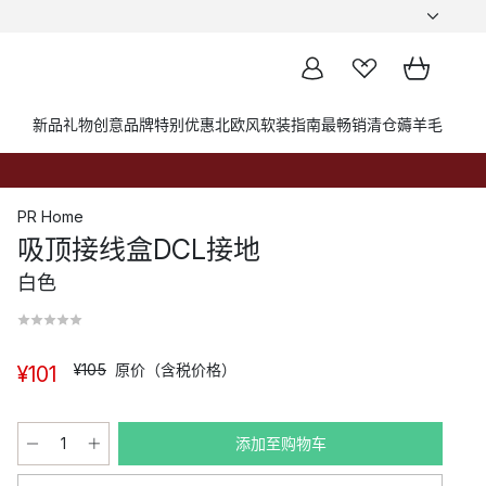
新品
礼物创意
品牌
特别优惠
北欧风软装指南
最畅销
清仓薅羊毛
PR Home
吸顶接线盒DCL接地
白色
¥105
原价（含税价格）
¥101
添加至购物车