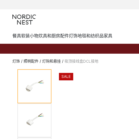
餐具
软装小物
炊具和厨房配件
灯饰
地毯和纺织品
家具
灯饰
/
照明配件
/
灯钩和悬挂
/
吸顶接线盒DCL接地
SALE