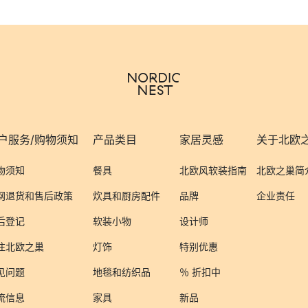
户服务/购物须知
产品类目
家居灵感
关于北欧
物须知
餐具
北欧风软装指南
北欧之巢简
网退货和售后政策
炊具和厨房配件
品牌
企业责任
后登记
软装小物
设计师
注北欧之巢
灯饰
特别优惠
见问题
地毯和纺织品
％ 折扣中
流信息
家具
新品