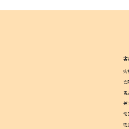
客
购
官
售
关
常
物