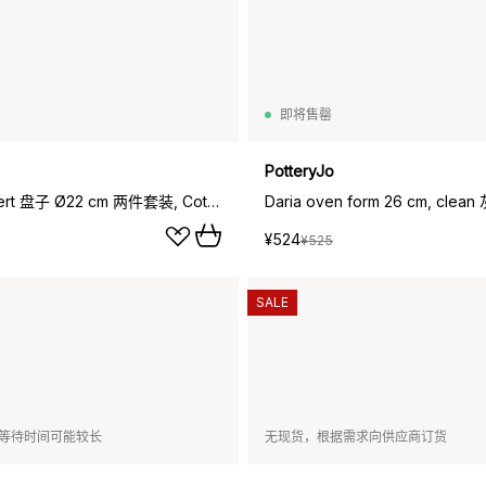
即将售罄
PotteryJo
Daria dessert 盘子 Ø22 cm 两件套装, Cotton 白色 shiny
Daria oven form 26 cm, clea
¥524
¥525
SALE
等待时间可能较长
无现货，根据需求向供应商订货