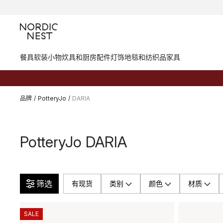
餐具
软装小物
炊具和厨房配件
灯饰
地毯和纺织品
家具
品牌
/
PotteryJo
/
DARIA
PotteryJo DARIA
筛选
有现货
类别
颜色
材质
SALE