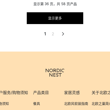
显示第 36 页，共 58 页产品
显示更多
1
2
户服务/购物须知
产品类目
家居灵感
关于北欧
物须知
餐具
北欧风软装指南
北欧之巢简