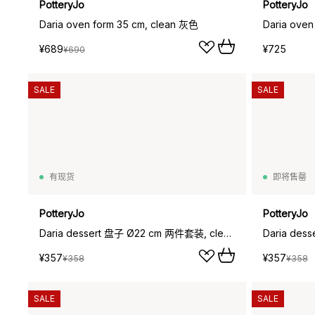
PotteryJo
PotteryJo
Daria oven form 35 cm, clean 灰色
Daria oven
¥689
¥725
¥690
SALE
SALE
有现货
即将售罄
PotteryJo
PotteryJo
Daria dessert 盘子 Ø22 cm 两件套装, clean 灰色
¥357
¥357
¥358
¥358
SALE
SALE