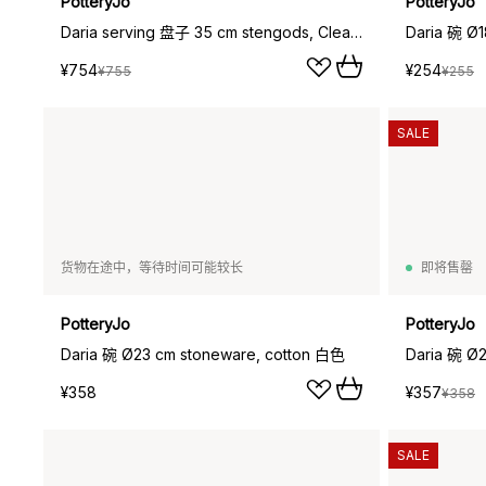
PotteryJo
PotteryJo
Daria serving 盘子 35 cm stengods, Clean 灰色
Daria 碗 Ø
¥754
¥254
¥755
¥255
SALE
货物在途中，等待时间可能较长
即将售罄
PotteryJo
PotteryJo
Daria 碗 Ø23 cm stoneware, cotton 白色
Daria 碗 Ø
¥358
¥357
¥358
SALE