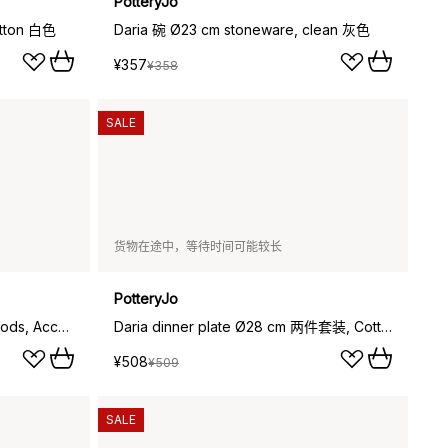
PotteryJo
otton 白色
Daria 碗 Ø23 cm stoneware, clean 灰色
¥357
¥358
SALE
货物在途中，等待时间可能较长
PotteryJo
Daria serving 盘子 35 cm stengods, Accolade
Daria dinner plate Ø28 cm 两件套装, Cotton 白色 shiny
¥508
¥509
SALE