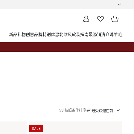
新品
礼物创意
品牌
特别优惠
北欧风软装指南
最畅销
清仓薅羊毛
58
按照条件排序
最受欢迎在前
SALE