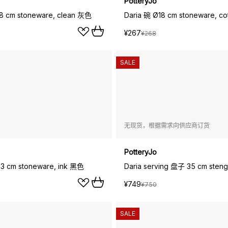
PotteryJo
18 cm stoneware, clean 灰色
Daria 碗 Ø18 cm stoneware, c
¥267
¥268
SALE
无现货，根据需求向供应商订货
PotteryJo
23 cm stoneware, ink 黑色
¥749
¥750
SALE