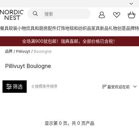
餐具
软装小物
炊具和厨房配件
灯饰
地毯和纺织品
家具
新品
礼物创意
品牌
特
全场满900就包邮！瑞典直邮，全部价格已含税！
品牌
/
Pillivuyt
/
Boulogne
Pillivuyt Boulogne
筛选
0
按照条件排序
最受欢迎在前
显示第 0 页，共 0 页产品