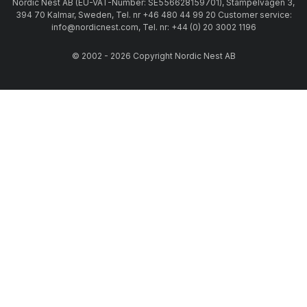
Nordic Nest AB (EU-VAT-Number: SE556628159701), Stämpelvägen 3,
394 70 Kalmar, Sweden, Tel. nr +46 480 44 99 20 Customer service:
info@nordicnest.com, Tel. nr: +44 (0) 20 3002 1196
© 2002 - 2026 Copyright Nordic Nest AB