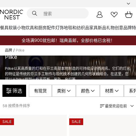
餐具
软装小物
炊具和厨房配件
灯饰
地毯和纺织品
家具
新品
礼物创意
品牌
特
全场满900就包邮！瑞典直邮，全部价格已含税！
品牌
/
Pilke
Pilke
Pilke以其高质量的灯和在芬兰南部本地制造的可持续设计而闻名。它们的灯光
的特征是传统的芬兰手工制作与现代技术创建的几何形状相结合。在这里，您
可以从Pilke找到一些天花板，吊坠，台灯等。
筛选
有现货
类别
颜色
材质
系
58
按照条件排序
最受欢迎在前
SALE
SALE