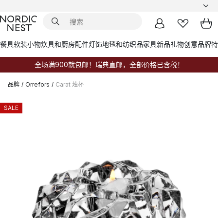
餐具
软装小物
炊具和厨房配件
灯饰
地毯和纺织品
家具
新品
礼物创意
品牌
特
全场满900就包邮！瑞典直邮，全部价格已含税！
品牌
/
Orrefors
/
Carat 烛杯
SALE