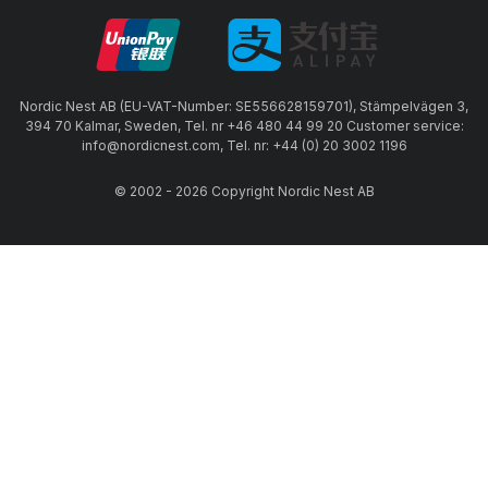
Nordic Nest AB (EU-VAT-Number: SE556628159701), Stämpelvägen 3,
394 70 Kalmar, Sweden, Tel. nr +46 480 44 99 20 Customer service:
info@nordicnest.com, Tel. nr: +44 (0) 20 3002 1196
© 2002 - 2026 Copyright Nordic Nest AB