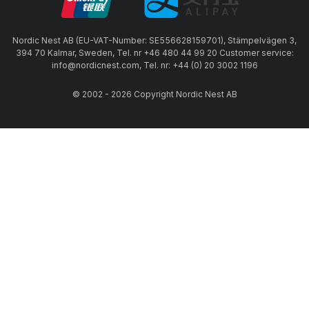
Nordic Nest AB (EU-VAT-Number: SE556628159701), Stämpelvägen 3,
394 70 Kalmar, Sweden, Tel. nr +46 480 44 99 20 Customer service:
info@nordicnest.com, Tel. nr: +44 (0) 20 3002 1196
© 2002 - 2026 Copyright Nordic Nest AB