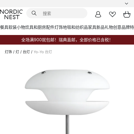
餐具
软装小物
炊具和厨房配件
灯饰
地毯和纺织品
家具
新品
礼物创意
品牌
特
全场满900就包邮！瑞典直邮，全部价格已含税！
灯饰
/
灯
/
台灯
/
Yo-Yo 台灯