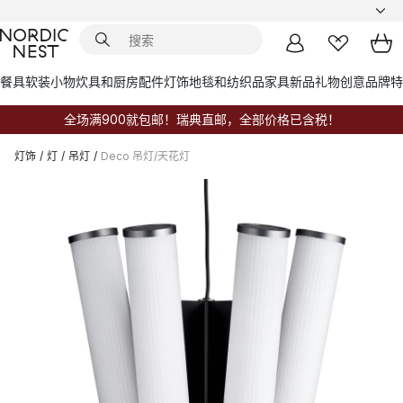
餐具
软装小物
炊具和厨房配件
灯饰
地毯和纺织品
家具
新品
礼物创意
品牌
特
全场满900就包邮！瑞典直邮，全部价格已含税！
灯饰
/
灯
/
吊灯
/
Deco 吊灯/天花灯