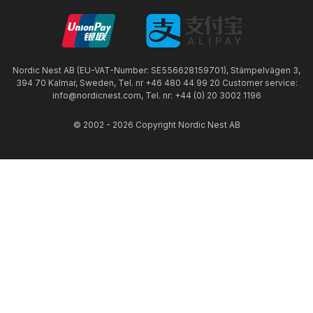
Nordic Nest AB (EU-VAT-Number: SE556628159701), Stämpelvägen 3,
394 70 Kalmar, Sweden, Tel. nr +46 480 44 99 20 Customer service:
info@nordicnest.com, Tel. nr: +44 (0) 20 3002 1196
© 2002 - 2026 Copyright Nordic Nest AB