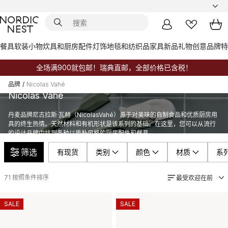
餐具
软装小物
炊具和厨房配件
灯饰
地毯和纺织品
家具
新品
礼物创意
品牌
特
全场满900就包邮！瑞典直邮，全部价格已含税！
品牌
/
Nicolas Vahé
Nicolas Vahé
丹麦品牌尼古拉斯·瓦赫（NicolasVahé）源于对美味的自制食品和优质厨房用
具的终生热情。天然材料和有机形状是该系列的基础。在这里，您可以从流行
的设计品牌中找到各种以质朴风格的厨房配件和餐具。
筛选
有现货
类别
颜色
材质
系
71
按照条件排序
最受欢迎在前
SALE
SALE