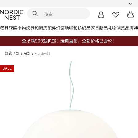
餐具
软装小物
炊具和厨房配件
灯饰
地毯和纺织品
家具
新品
礼物创意
品牌
特
全场满900就包邮！瑞典直邮，全部价格已含税！
灯饰
/
灯
/
吊灯
/
Fluid吊灯
SALE