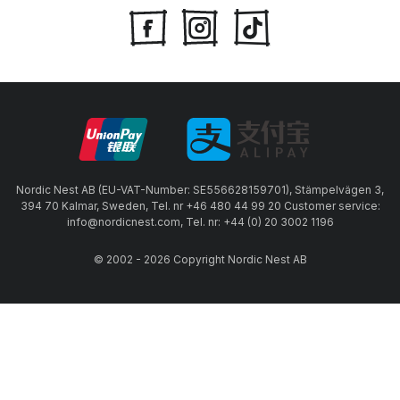
Nordic Nest AB (EU-VAT-Number: SE556628159701), Stämpelvägen 3,
394 70 Kalmar, Sweden, Tel. nr +46 480 44 99 20 Customer service:
info@nordicnest.com, Tel. nr: +44 (0) 20 3002 1196
© 2002 - 2026 Copyright Nordic Nest AB