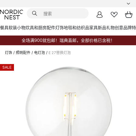
餐具
软装小物
炊具和厨房配件
灯饰
地毯和纺织品
家具
新品
礼物创意
品牌
特
全场满900就包邮！瑞典直邮，全部价格已含税！
灯饰
/
照明配件
/
电灯泡
/
E 27替换灯泡
SALE