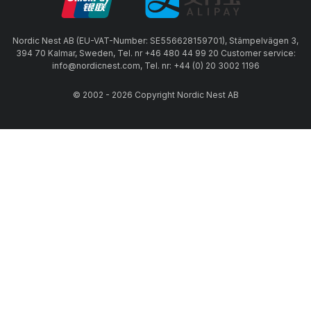
Nordic Nest AB (EU-VAT-Number: SE556628159701), Stämpelvägen 3,
394 70 Kalmar, Sweden, Tel. nr +46 480 44 99 20 Customer service:
info@nordicnest.com, Tel. nr: +44 (0) 20 3002 1196
© 2002 - 2026 Copyright Nordic Nest AB