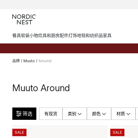
餐具
软装小物
炊具和厨房配件
灯饰
地毯和纺织品
家具
品牌
/
Muuto
/
Around
Muuto Around
筛选
有现货
类别
颜色
材质
SALE
SALE