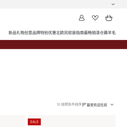
新品
礼物创意
品牌
特别优惠
北欧风软装指南
最畅销
清仓薅羊毛
10
按照条件排序
最受欢迎在前
SALE