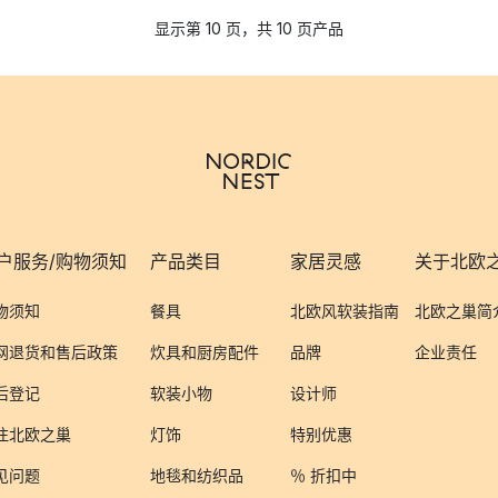
显示第 10 页，共 10 页产品
户服务/购物须知
产品类目
家居灵感
关于北欧
物须知
餐具
北欧风软装指南
北欧之巢简
网退货和售后政策
炊具和厨房配件
品牌
企业责任
后登记
软装小物
设计师
注北欧之巢
灯饰
特别优惠
见问题
地毯和纺织品
％ 折扣中