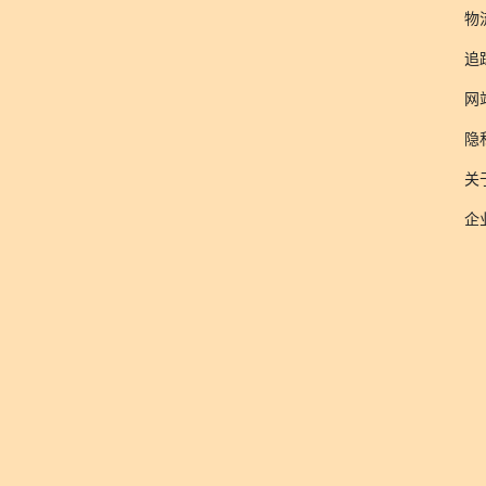
物
追
网
隐
关于
企