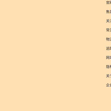
官
售
关
常
物
追
网
隐
关于
企