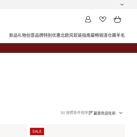
新品
礼物创意
品牌
特别优惠
北欧风软装指南
最畅销
清仓薅羊毛
30
按照条件排序
最受欢迎在前
SALE