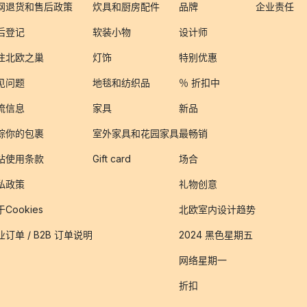
网退货和售后政策
炊具和厨房配件
品牌
企业责任
后登记
软装小物
设计师
注北欧之巢
灯饰
特别优惠
见问题
地毯和纺织品
％ 折扣中
流信息
家具
新品
踪你的包裹
室外家具和花园家具
最畅销
站使用条款
Gift card
场合
私政策
礼物创意
Cookies
北欧室内设计趋势
业订单 / B2B 订单说明
2024 黑色星期五
网络星期一
折扣