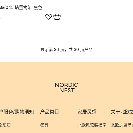
NM&.045 墙置物架, 黑色
9
显示第 30 页，共 30 页产品
户服务/购物须知
产品类目
家居灵感
关于北欧
物须知
餐具
北欧风软装指南
北欧之巢简