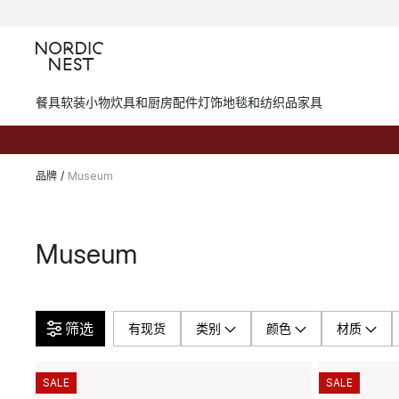
餐具
软装小物
炊具和厨房配件
灯饰
地毯和纺织品
家具
品牌
/
Museum
Museum
筛选
有现货
类别
颜色
材质
SALE
SALE