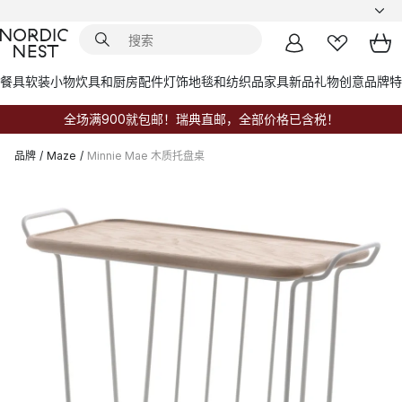
餐具
软装小物
炊具和厨房配件
灯饰
地毯和纺织品
家具
新品
礼物创意
品牌
特
全场满900就包邮！瑞典直邮，全部价格已含税！
品牌
/
Maze
/
Minnie Mae 木质托盘桌