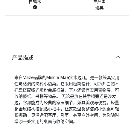
白蜡木
生产国
瑞典
产品描述
来自Maze品牌的Minnie Mae实木边几，是一款兼具实用
性与格调的简约小边桌。它采用极简设计：可拆卸白蜡木
托盘搭配哑光喷粉金属框架，下方还设有实用置物层，可
收纳报纸、书籍等物品。 无论是放在扶手椅旁还是沙发
边，它都能成为经典的家居细节，兼具美观与便捷。轻量
化金属结构搭配贴心把手，让这款温馨整洁的小边桌可轻
松挪动，灵活适配客厅、卧室，甚至户外空间，为你随时
增添一处实用的桌面与收纳空间。