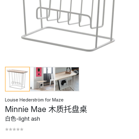
Louise Hederström
for
Maze
Minnie Mae 木质托盘桌
白色-light ash