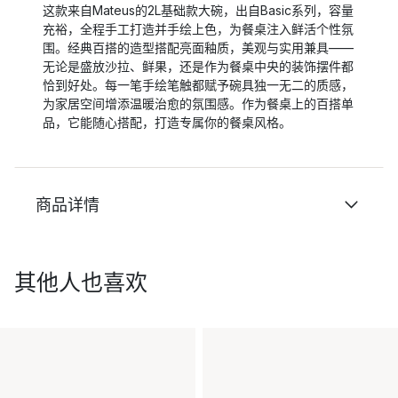
这款来自Mateus的2L基础款大碗，出自Basic系列，容量
充裕，全程手工打造并手绘上色，为餐桌注入鲜活个性氛
围。经典百搭的造型搭配亮面釉质，美观与实用兼具——
无论是盛放沙拉、鲜果，还是作为餐桌中央的装饰摆件都
恰到好处。每一笔手绘笔触都赋予碗具独一无二的质感，
为家居空间增添温暖治愈的氛围感。作为餐桌上的百搭单
品，它能随心搭配，打造专属你的餐桌风格。
商品详情
其他人也喜欢