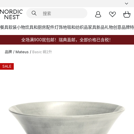
餐具
软装小物
炊具和厨房配件
灯饰
地毯和纺织品
家具
新品
礼物创意
品牌
特
全场满900就包邮！瑞典直邮，全部价格已含税！
品牌
/
Mateus
/
Basic 碗2升
SALE