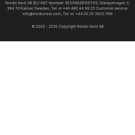
Nordic Nest AB (EU-VAT-Number: SE556628159701), Stämpelvägen 3,
394 70 Kalmar, Sweden, Tel. nr +46 480 44 99 20 Customer service:
info@nordicnest.com, Tel. nr: +44 (0) 20 3002 1196
© 2002 - 2026 Copyright Nordic Nest AB