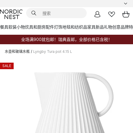
餐具
软装小物
炊具和厨房配件
灯饰
地毯和纺织品
家具
新品
礼物创意
品牌
特
全场满900就包邮！瑞典直邮，全部价格已含税！
水壶和玻璃水瓶
/
Lyngby Tura pot 4.15 L
SALE