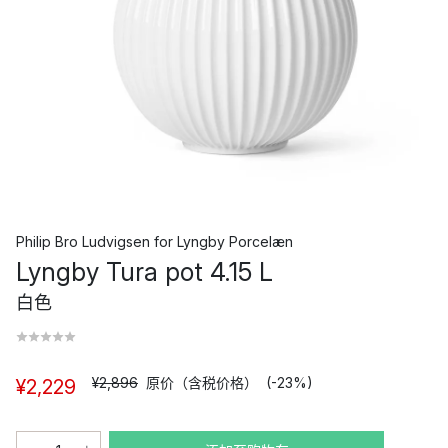
Philip Bro Ludvigsen
for
Lyngby Porcelæn
Lyngby Tura pot 4.15 L
白色
¥2,896
原价（含税价格）
(-23%)
¥2,229