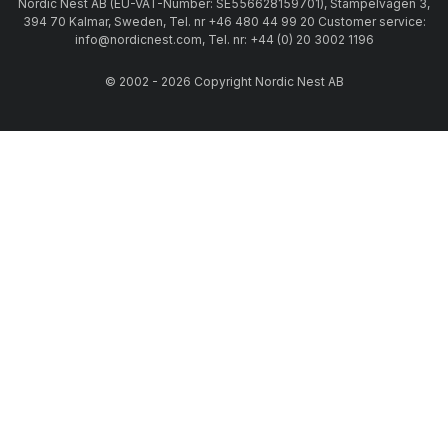
Nordic Nest AB (EU-VAT-Number: SE556628159701), Stämpelvägen 3,
394 70 Kalmar, Sweden, Tel. nr +46 480 44 99 20 Customer service:
info@nordicnest.com, Tel. nr: +44 (0) 20 3002 1196
© 2002 - 2026 Copyright Nordic Nest AB