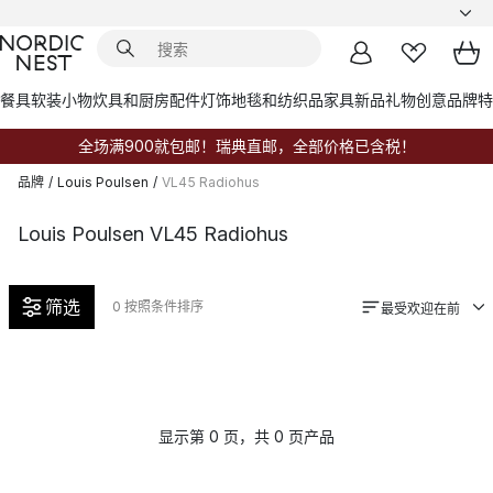
餐具
软装小物
炊具和厨房配件
灯饰
地毯和纺织品
家具
新品
礼物创意
品牌
特
全场满900就包邮！瑞典直邮，全部价格已含税！
品牌
/
Louis Poulsen
/
VL45 Radiohus
Louis Poulsen VL45 Radiohus
筛选
0
按照条件排序
最受欢迎在前
显示第 0 页，共 0 页产品