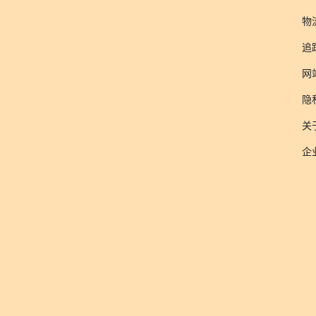
物
追
网
隐
关于
企