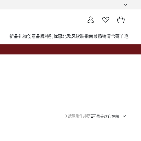
新品
礼物创意
品牌
特别优惠
北欧风软装指南
最畅销
清仓薅羊毛
0
按照条件排序
最受欢迎在前