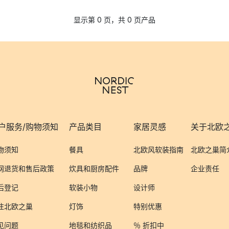
显示第 0 页，共 0 页产品
户服务/购物须知
产品类目
家居灵感
关于北欧
物须知
餐具
北欧风软装指南
北欧之巢简
网退货和售后政策
炊具和厨房配件
品牌
企业责任
后登记
软装小物
设计师
注北欧之巢
灯饰
特别优惠
见问题
地毯和纺织品
％ 折扣中