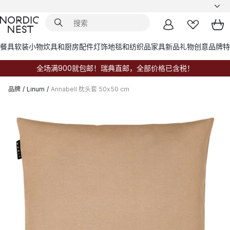
餐具
软装小物
炊具和厨房配件
灯饰
地毯和纺织品
家具
新品
礼物创意
品牌
特
全场满900就包邮！瑞典直邮，全部价格已含税！
品牌
/
Linum
/
Annabell 枕头套 50x50 cm