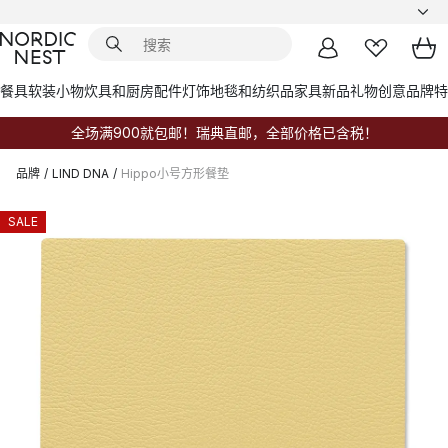
餐具
软装小物
炊具和厨房配件
灯饰
地毯和纺织品
家具
新品
礼物创意
品牌
特
全场满900就包邮！瑞典直邮，全部价格已含税！
品牌
/
LIND DNA
/
Hippo小号方形餐垫
SALE