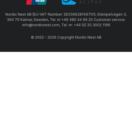
Nordic Nest AB (EU-VAT-Number: SE556628159701), Stämpelvägen 3,
394 70 Kalmar, Sweden, Tel. nr +46 480 44 99 20 Customer service:
info@nordicnest.com, Tel. nr: +44 (0) 20 3002 1196
© 2002 - 2026 Copyright Nordic Nest AB