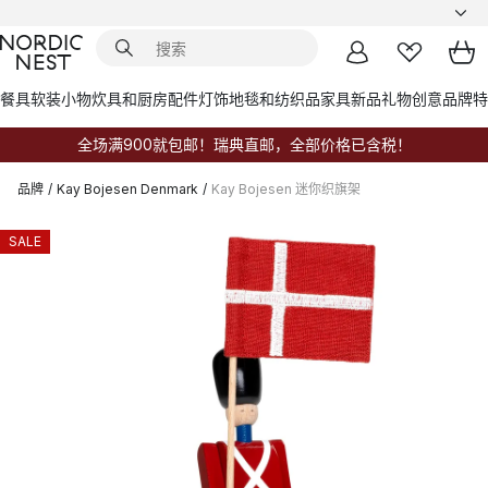
餐具
软装小物
炊具和厨房配件
灯饰
地毯和纺织品
家具
新品
礼物创意
品牌
特
全场满900就包邮！瑞典直邮，全部价格已含税！
品牌
/
Kay Bojesen Denmark
/
Kay Bojesen 迷你织旗架
SALE