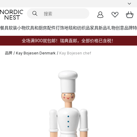
餐具
软装小物
炊具和厨房配件
灯饰
地毯和纺织品
家具
新品
礼物创意
品牌
特
全场满900就包邮！瑞典直邮，全部价格已含税！
品牌
/
Kay Bojesen Denmark
/
Kay Bojesen chef