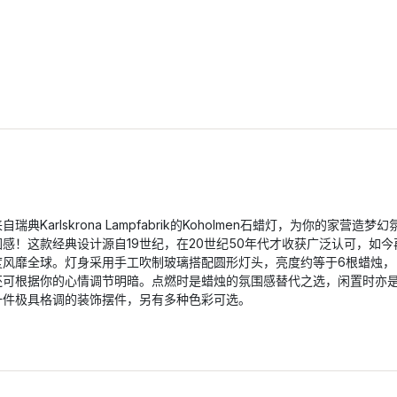
自瑞典Karlskrona Lampfabrik的Koholmen石蜡灯，为你的家营造梦幻
围感！这款经典设计源自19世纪，在20世纪50年代才收获广泛认可，如今
度风靡全球。灯身采用手工吹制玻璃搭配圆形灯头，亮度约等于6根蜡烛，
还可根据你的心情调节明暗。点燃时是蜡烛的氛围感替代之选，闲置时亦
一件极具格调的装饰摆件，另有多种色彩可选。