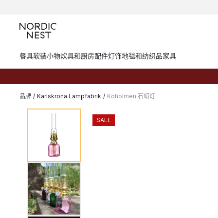
餐具
软装小物
炊具和厨房配件
灯饰
地毯和纺织品
家具
品牌
/
Karlskrona Lampfabrik
/
Koholmen 石蜡灯
SALE