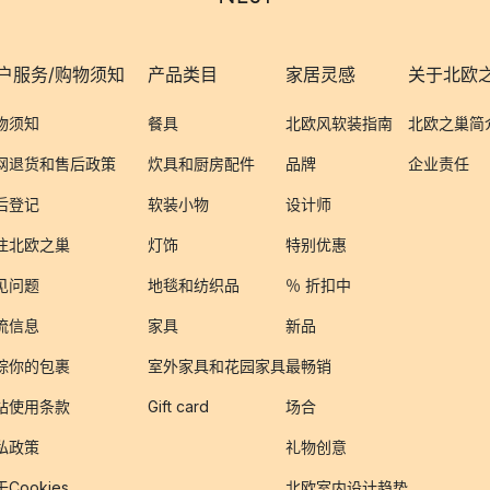
户服务/购物须知
产品类目
家居灵感
关于北欧
物须知
餐具
北欧风软装指南
北欧之巢简
网退货和售后政策
炊具和厨房配件
品牌
企业责任
后登记
软装小物
设计师
注北欧之巢
灯饰
特别优惠
见问题
地毯和纺织品
％ 折扣中
流信息
家具
新品
踪你的包裹
室外家具和花园家具
最畅销
站使用条款
Gift card
场合
私政策
礼物创意
Cookies
北欧室内设计趋势