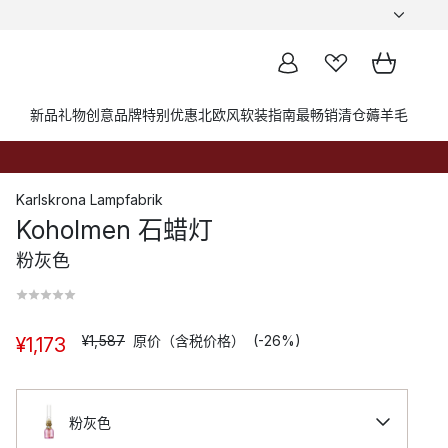
新品
礼物创意
品牌
特别优惠
北欧风软装指南
最畅销
清仓薅羊毛
Karlskrona Lampfabrik
Koholmen 石蜡灯
粉灰色
¥1,587
原价（含税价格）
(-26%)
¥1,173
粉灰色