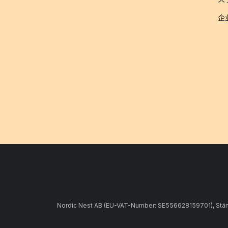
企
Nordic Nest AB (EU-VAT-Number: SE556628159701), Stämpe