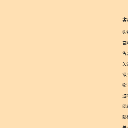
客
购
官
售
关
常
物
追
网
隐
关于