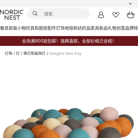
餐具
软装小物
炊具和厨房配件
灯饰
地毯和纺织品
家具
新品
礼物创意
品牌
特
全场满900就包邮！瑞典直邮，全部价格已含税！
灯饰
/
灯
/
串灯和装饰灯
/
Irislights New Day