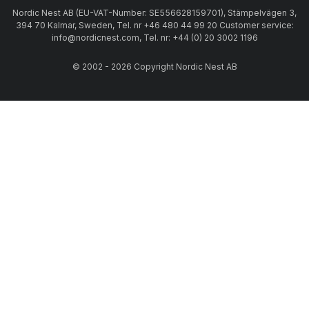
Nordic Nest AB (EU-VAT-Number: SE556628159701), Stämpelvägen 3,
394 70 Kalmar, Sweden, Tel. nr +46 480 44 99 20 Customer service:
info@nordicnest.com, Tel. nr: +44 (0) 20 3002 1196
© 2002 - 2026 Copyright Nordic Nest AB