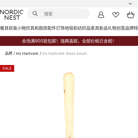
餐具
软装小物
炊具和厨房配件
灯饰
地毯和纺织品
家具
新品
礼物创意
品牌
特
全场满900就包邮！瑞典直邮，全部价格已含税！
品牌
/
Iris Hantverk
/
Iris Hantverk Glass brush
SALE