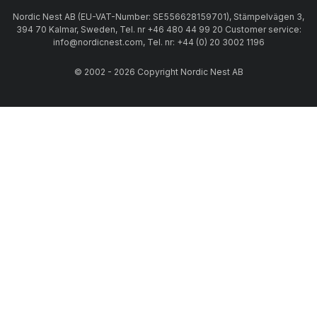
Nordic Nest AB (EU-VAT-Number: SE556628159701), Stämpelvägen 3,
394 70 Kalmar, Sweden, Tel. nr +46 480 44 99 20 Customer service:
info@nordicnest.com, Tel. nr: +44 (0) 20 3002 1196
© 2002 - 2026 Copyright Nordic Nest AB