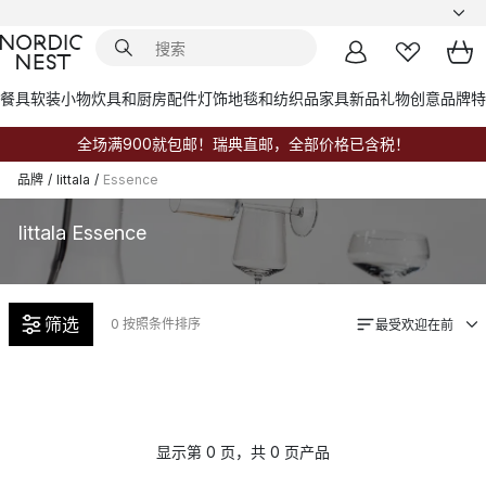
餐具
软装小物
炊具和厨房配件
灯饰
地毯和纺织品
家具
新品
礼物创意
品牌
特
全场满900就包邮！瑞典直邮，全部价格已含税！
品牌
/
Iittala
/
Essence
Iittala Essence
筛选
0
按照条件排序
最受欢迎在前
显示第 0 页，共 0 页产品