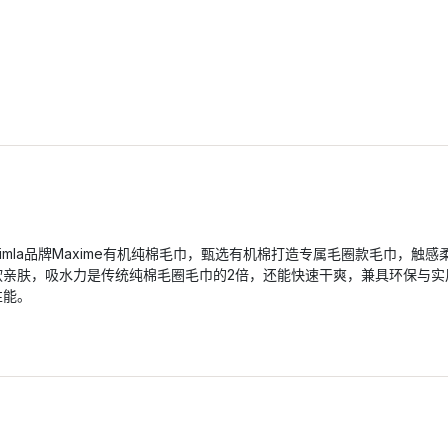
Himla品牌Maxime有机纯棉毛巾，甄选有机棉打造专属毛圈款毛巾，触感
软亲肤，吸水力是传统纯棉毛圈毛巾的2倍，还能快速干爽，兼具环保与实
性能。