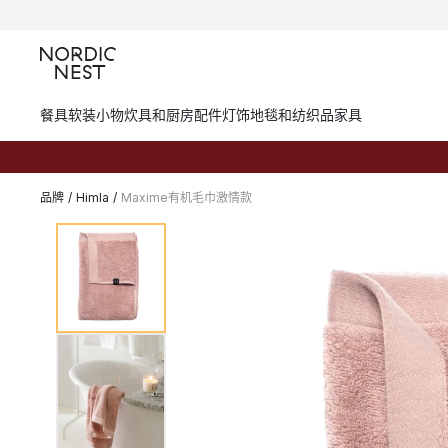
餐具
软装小物
炊具和厨房配件
灯饰
地毯和纺织品
家具
品牌
/
Himla
/
Maxime有机毛巾激情款