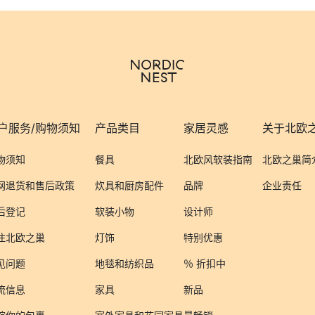
户服务/购物须知
产品类目
家居灵感
关于北欧
物须知
餐具
北欧风软装指南
北欧之巢简
网退货和售后政策
炊具和厨房配件
品牌
企业责任
后登记
软装小物
设计师
注北欧之巢
灯饰
特别优惠
见问题
地毯和纺织品
％ 折扣中
流信息
家具
新品