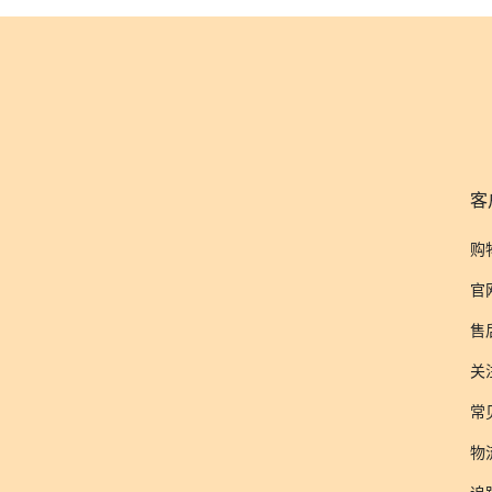
客
购
官
售
关
常
物