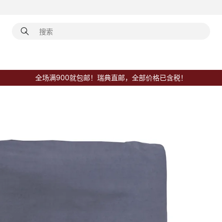
全场满900就包邮！瑞典直邮，全部价格已含税！