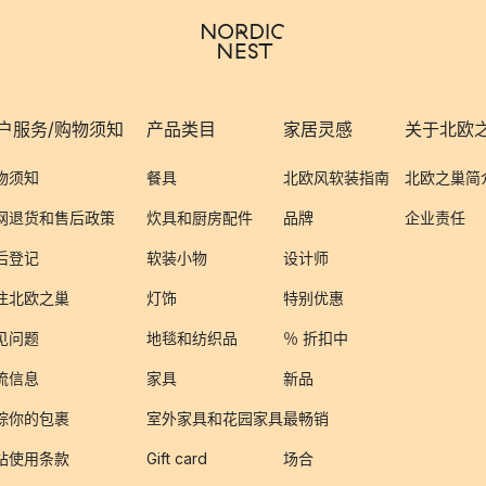
户服务/购物须知
产品类目
家居灵感
关于北欧
物须知
餐具
北欧风软装指南
北欧之巢简
网退货和售后政策
炊具和厨房配件
品牌
企业责任
后登记
软装小物
设计师
注北欧之巢
灯饰
特别优惠
见问题
地毯和纺织品
％ 折扣中
流信息
家具
新品
踪你的包裹
室外家具和花园家具
最畅销
站使用条款
Gift card
场合