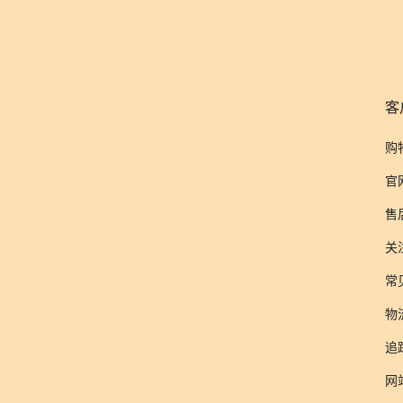
客
购
官
售
关
常
物
追
网