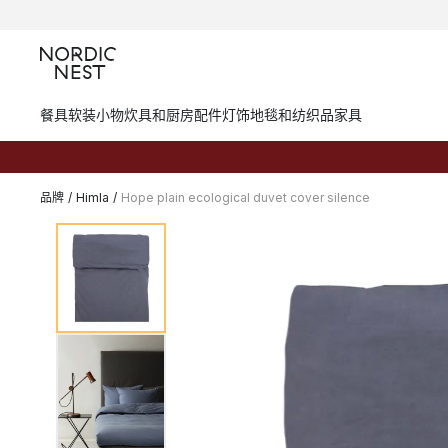
餐具
软装小物
炊具和厨房配件
灯饰
地毯和纺织品
家具
品牌
/
Himla
/
Hope plain ecological duvet cover silence