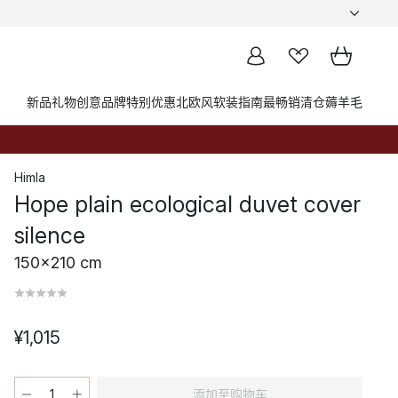
新品
礼物创意
品牌
特别优惠
北欧风软装指南
最畅销
清仓薅羊毛
Himla
Hope plain ecological duvet cover
silence
150x210 cm
¥1,015
添加至购物车