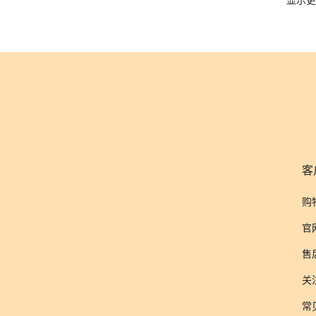
客
购
官
售
关
常