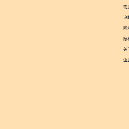
物
追
网
隐
关于
企