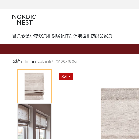
餐具
软装小物
炊具和厨房配件
灯饰
地毯和纺织品
家具
品牌
/
Himla
/
Ebba 百叶帘100x180cm
SALE