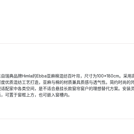
来自瑞典品牌Himla的Ebba亚麻棉混纺百叶帘，尺寸为100×180cm。采用
密度优质混纺工艺打造，亚麻与棉的材质兼具质感与透气性。简约时尚的
观适配家中各类空间，是不适合悬挂长款窗帘窗户的理想替代方案。安装
活，可置于窗框上方，也可嵌入窗槽内。