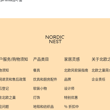
户服务/购物须知
产品类目
家居灵感
关于北欧
物须知
餐具
北欧风软装指南
北欧之巢简
网退货和售后政策
炊具和厨房配件
品牌
企业责任
后登记
软装小物
设计师
注北欧之巢
灯饰
特别优惠
见问题
地毯和纺织品
％ 折扣中