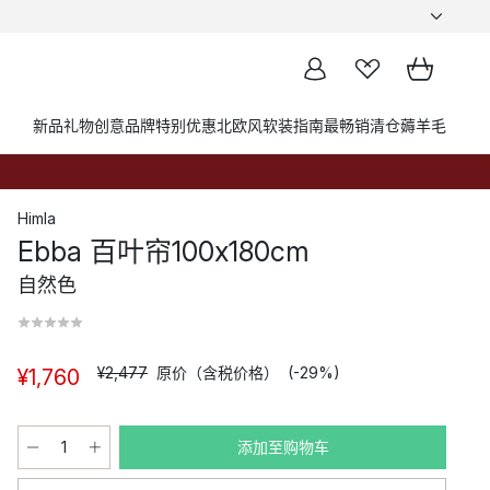
新品
礼物创意
品牌
特别优惠
北欧风软装指南
最畅销
清仓薅羊毛
Himla
Ebba 百叶帘100x180cm
自然色
¥2,477
原价（含税价格）
(-29%)
¥1,760
添加至购物车