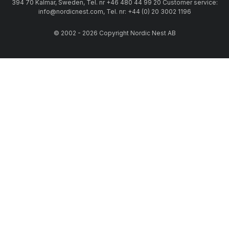
394 70 Kalmar, Sweden, Tel. nr +46 480 44 99 20 Customer service:
info@nordicnest.com, Tel. nr: +44 (0) 20 3002 1196
© 2002 - 2026 Copyright Nordic Nest AB