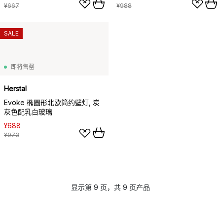
¥667
¥988
SALE
即将售罄
Herstal
Evoke 椭圆形北欧简约壁灯, 炭
灰色配乳白玻璃
¥688
¥973
显示第 9 页，共 9 页产品