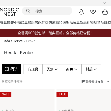
餐具
软装小物
炊具和厨房配件
灯饰
地毯和纺织品
家具
新品
礼物创意
品牌
特
全场满900就包邮！瑞典直邮，全部价格已含税！
品牌
/
Herstal
/
Evoke
Herstal Evoke
筛选
有现货
类别
颜色
材质
9
按照条件排序
最受欢迎在前
SALE
SALE