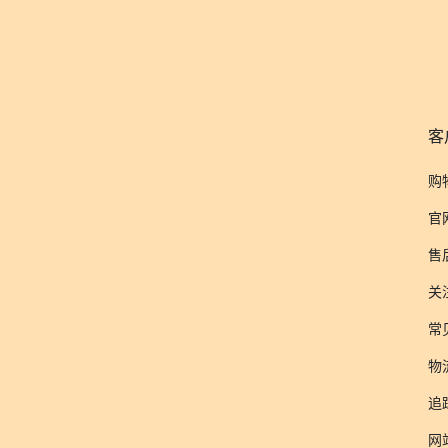
客
购
官
售
关
常
物
追
网