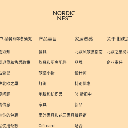
户服务/购物须知
产品类目
家居灵感
关于北欧
物须知
餐具
北欧风软装指南
北欧之巢简
网退货和售后政策
炊具和厨房配件
品牌
企业责任
后登记
软装小物
设计师
注北欧之巢
灯饰
特别优惠
见问题
地毯和纺织品
％ 折扣中
流信息
家具
新品
踪你的包裹
室外家具和花园家具
最畅销
站使用条款
Gift card
场合