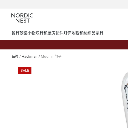
餐具
软装小物
炊具和厨房配件
灯饰
地毯和纺织品
家具
品牌
/
Hackman
/
Moomin勺子
SALE