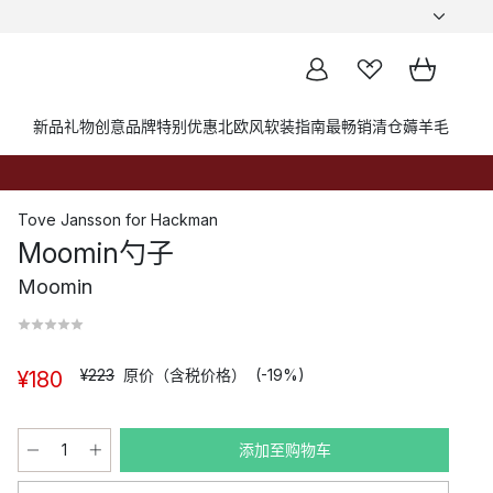
新品
礼物创意
品牌
特别优惠
北欧风软装指南
最畅销
清仓薅羊毛
Tove Jansson
for
Hackman
Moomin勺子
Moomin
¥223
原价（含税价格）
(-19%)
¥180
添加至购物车