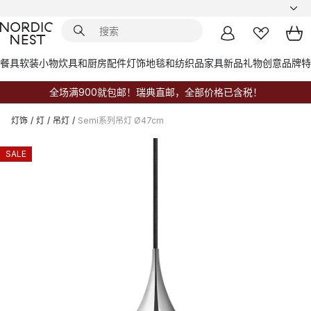
餐具
软装小物
炊具和厨房配件
灯饰
地毯和纺织品
家具
新品
礼物创意
品牌
特
全场满900就包邮！瑞典直邮，全部价格已含税！
灯饰
/
灯
/
吊灯
/
Semi系列吊灯 Ø47cm
SALE