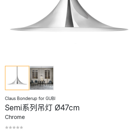
Claus Bonderup
for
GUBI
Semi系列吊灯 Ø47cm
Chrome