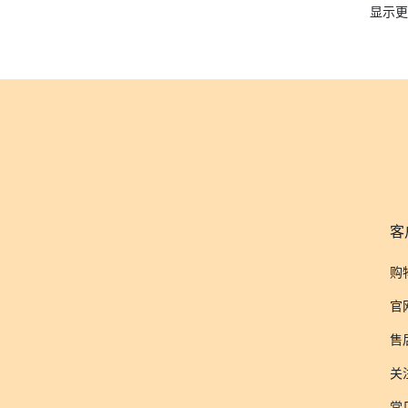
显示更
客
购
官
售
关
常