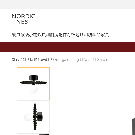
餐具
软装小物
炊具和厨房配件
灯饰
地毯和纺织品
家具
灯饰
/
灯
/
吸顶灯/吊灯
/
Omega ceiling 灯/wall 灯 35 cm