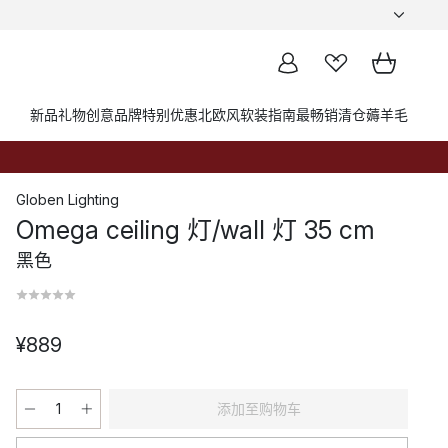
新品
礼物创意
品牌
特别优惠
北欧风软装指南
最畅销
清仓薅羊毛
Globen Lighting
Omega ceiling 灯/wall 灯 35 cm
黑色
¥889
添加至购物车