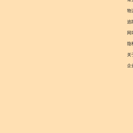
物
追
网
隐
关于
企