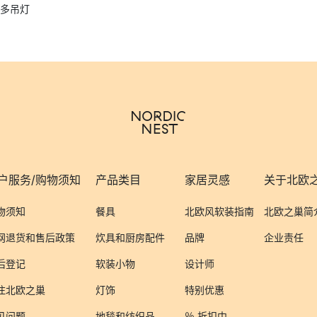
多吊灯
户服务/购物须知
产品类目
家居灵感
关于北欧
物须知
餐具
北欧风软装指南
北欧之巢简
网退货和售后政策
炊具和厨房配件
品牌
企业责任
后登记
软装小物
设计师
注北欧之巢
灯饰
特别优惠
见问题
地毯和纺织品
％ 折扣中