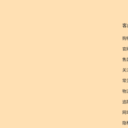
客
购
官
售
关
常
物
追
网
隐