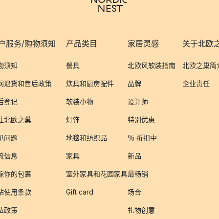
户服务/购物须知
产品类目
家居灵感
关于北欧
物须知
餐具
北欧风软装指南
北欧之巢简
网退货和售后政策
炊具和厨房配件
品牌
企业责任
后登记
软装小物
设计师
注北欧之巢
灯饰
特别优惠
见问题
地毯和纺织品
％ 折扣中
流信息
家具
新品
踪你的包裹
室外家具和花园家具
最畅销
站使用条款
Gift card
场合
私政策
礼物创意