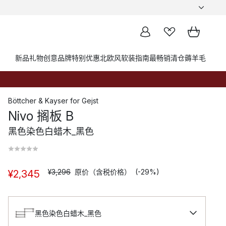
新品
礼物创意
品牌
特别优惠
北欧风软装指南
最畅销
清仓薅羊毛
Böttcher & Kayser
for
Gejst
Nivo 搁板 B
黑色染色白蜡木_黑色
¥3,296
原价（含税价格）
(-29%)
¥2,345
黑色染色白蜡木_黑色