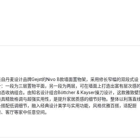
来自丹麦设计品牌Gejst的Nivo B款墙面置物架，采用修长窄幅的双段式设
计：一段为三层置物平面，另一段为两层，可在墙面上打造出富有层次感
动态收纳组合。由知名设计组合Böttcher & Kayser操刀设计，这款雅致壁
兼具精致格调与超强实用性，是提升家居质感的细节好物。整体以利落直
条搭配低调细节，融入经典设计美学与实用功能，风格优雅百搭，适配厨
房、客厅等家中任意空间。