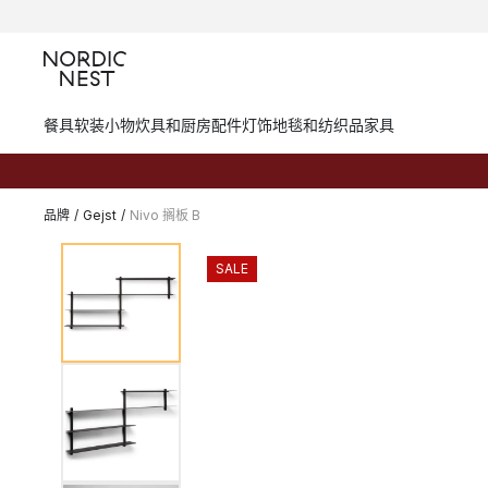
餐具
软装小物
炊具和厨房配件
灯饰
地毯和纺织品
家具
品牌
/
Gejst
/
Nivo 搁板 B
SALE