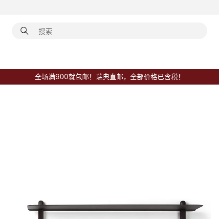
全场满900就包邮！瑞典直邮，全部价格已含税！