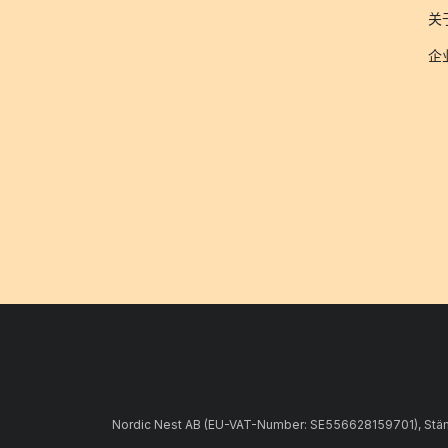
关于
企
Nordic Nest AB (EU-VAT-Number: SE556628159701), Stämpe