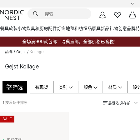
餐具
软装小物
炊具和厨房配件
灯饰
地毯和纺织品
家具
新品
礼物创意
品牌
特
全场满900就包邮！瑞典直邮，全部价格已含税！
品牌
/
Gejst
/
Kollage
Gejst Kollage
筛选
有现货
类别
颜色
材质
设
1
按照条件排序
最受欢迎在前
SALE