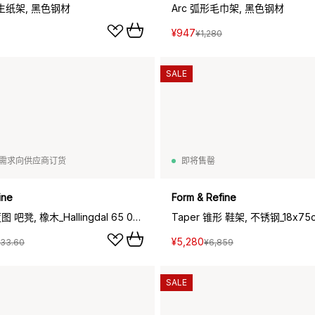
卫生纸架, 黑色钢材
Arc 弧形毛巾架, 黑色钢材
¥947
¥1,280
SALE
需求向供应商订货
即将售罄
ine
Form & Refine
Blueprint 蓝图 吧凳, 橡木_Hallingdal 65 0227_65cm
Taper 锥形 鞋架, 不锈钢_18x75
¥5,280
533.60
¥6,859
SALE