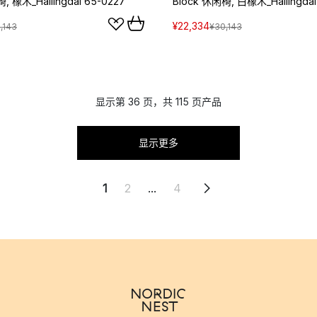
, 橡木_Hallingdal 65-0227
Block 休闲椅, 白橡木_Hallingdal
¥22,334
,143
¥30,143
显示第 36 页，共 115 页产品
显示更多
1
2
...
4