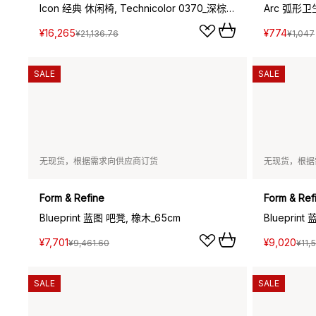
Icon 经典 休闲椅, Technicolor 0370_深棕色松木
Arc 弧形
¥16,265
¥774
¥21,136.76
¥1,047
SALE
SALE
无现货，根据需求向供应商订货
无现货，根据
Form & Refine
Form & Ref
Blueprint 蓝图 吧凳, 橡木_65cm
¥7,701
¥9,020
¥9,461.60
¥11,
SALE
SALE