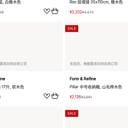
篮, 白橡木色
Rim 挂墙镜 35x110cm, 橡木色
¥3,332
98
¥4,572
SALE
需求向供应商订货
无现货，根据需求向供应商订货
ine
Form & Refine
桶 17升, 软木色
Pillar 中号收纳箱, 山毛榉木色
¥2,138
1
¥2,881
SALE