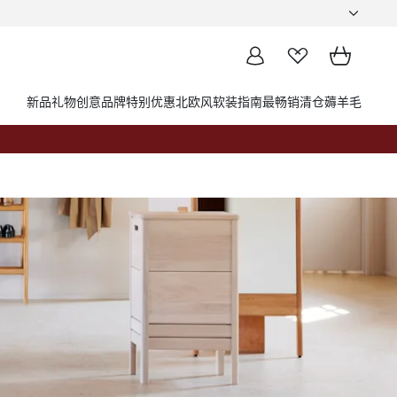
新品
礼物创意
品牌
特别优惠
北欧风软装指南
最畅销
清仓薅羊毛