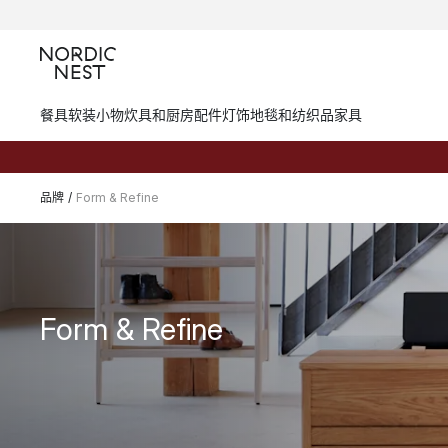
餐具
软装小物
炊具和厨房配件
灯饰
地毯和纺织品
家具
品牌
/
Form & Refine
Form & Refine