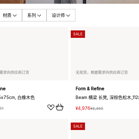
材质
系列
设计师
SALE
需求向供应商订货
无现货，根据需求向供应商订货
ine
Form & Refine
75x75cm, 白橡木色
Beam 横梁 长凳, 深棕色松木_112
¥4,976
71
¥6,465
SALE