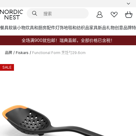
餐具
软装小物
炊具和厨房配件
灯饰
地毯和纺织品
家具
新品
礼物创意
品牌
特
全场满900就包邮！瑞典直邮，全部价格已含税！
品牌
/
Fiskars
/
Functional Form 烹饪勺29.6cm
SALE