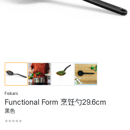
Fiskars
Functional Form 烹饪勺29.6cm
黑色