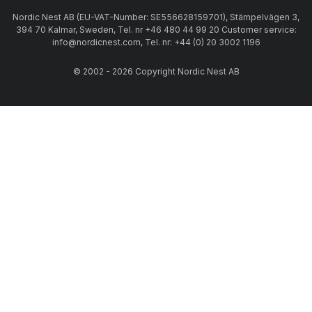
Nordic Nest AB (EU-VAT-Number: SE556628159701), Stämpelvägen 3,
394 70 Kalmar, Sweden, Tel. nr +46 480 44 99 20 Customer service:
info@nordicnest.com, Tel. nr: +44 (0) 20 3002 1196
© 2002 - 2026 Copyright Nordic Nest AB