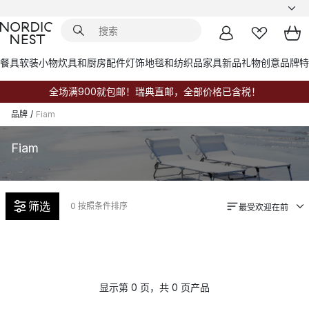
餐具
软装小物
炊具和厨房配件
灯饰
地毯和纺织品
家具
新品
礼物创意
品牌
特
全场满900就包邮！瑞典直邮，全部价格已含税！
品牌
/
Fiam
Fiam
筛选
0
按照条件排序
最受欢迎在前
显示第 0 页，共 0 页产品