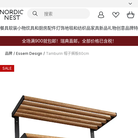
餐具
软装小物
炊具和厨房配件
灯饰
地毯和纺织品
家具
新品
礼物创意
品牌
特
全场满900就包邮！瑞典直邮，全部价格已含税！
品牌
/
Essem Design
/
Tamburin 帽子搁板60cm
SALE