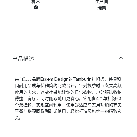
橡木
生产国
瑞典
产品描述
来自瑞典品牌Essem Design的Tamburin挂帽架，兼具稳
固耐用品质与优雅简约北欧设计。针对换季时节玄关高频
使用的需求，这款挂架能让你的日常衣物、户外服饰收纳
得整洁有序，同时随取随用更省心。它配备4个单挂钩+3
个双挂钩，实现空间利用、使用舒适度与实用功能的完美
平衡！搭配同系列鞋架使用，轻松打造风格统一的精致玄
关。