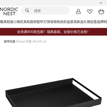
餐具
软装小物
炊具和厨房配件
灯饰
地毯和纺织品
家具
新品
礼物创意
品牌
特
全场满900就包邮！瑞典直邮，全部价格已含税！
装饰托盘
/
Ernst 托盘 30x45 cm