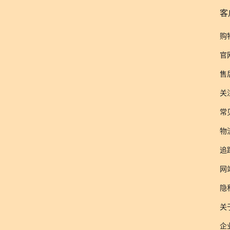
客
购
官
售
关
常
物
追
网
隐
关于
企