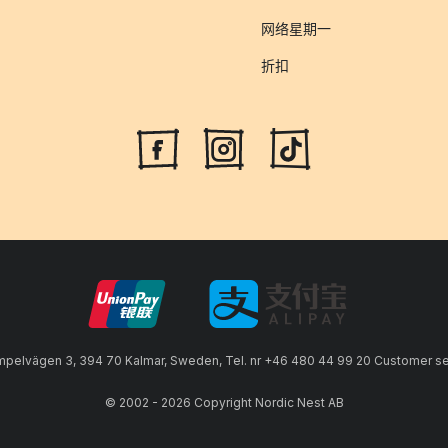
网络星期一
折扣
lvägen 3, 394 70 Kalmar, Sweden, Tel. nr +46 480 44 99 20 Customer serv
© 2002 - 2026 Copyright Nordic Nest AB