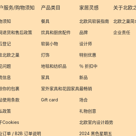
户服务/购物须知
产品类目
家居灵感
关于北欧
物须知
餐具
北欧风软装指南
北欧之巢简
网退货和售后政策
炊具和厨房配件
品牌
企业责任
后登记
软装小物
设计师
注北欧之巢
灯饰
特别优惠
见问题
地毯和纺织品
％ 折扣中
流信息
家具
新品
踪你的包裹
室外家具和花园家具
最畅销
站使用条款
Gift card
场合
私政策
礼物创意
Cookies
北欧室内设计趋势
业订单 / B2B 订单说明
2024 黑色星期五