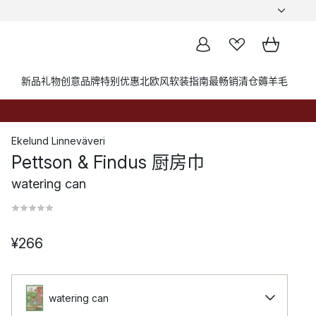
新品
礼物创意
品牌
特别优惠
北欧风软装指南
最畅销
清仓薅羊毛
Ekelund Linneväveri
Pettson & Findus 厨房巾
watering can
¥266
watering can