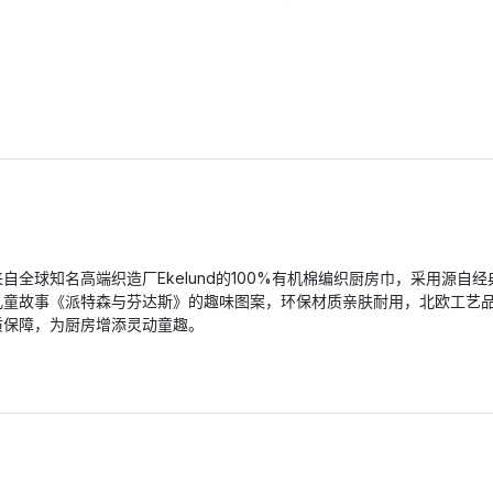
来自全球知名高端织造厂Ekelund的100%有机棉编织厨房巾，采用源自经
儿童故事《派特森与芬达斯》的趣味图案，环保材质亲肤耐用，北欧工艺
质保障，为厨房增添灵动童趣。