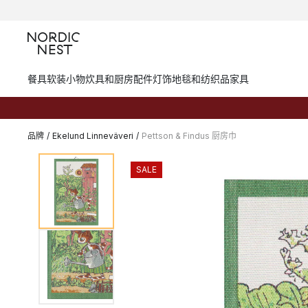
餐具
软装小物
炊具和厨房配件
灯饰
地毯和纺织品
家具
品牌
/
Ekelund Linneväveri
/
Pettson & Findus 厨房巾
SALE