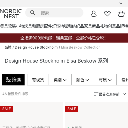
餐具
软装小物
炊具和厨房配件
灯饰
地毯和纺织品
家具
新品
礼物创意
品牌
特
全场满900就包邮！瑞典直邮，全部价格已含税！
品牌
/
Design House Stockholm
/
Elsa Beskow Collection
Design House Stockholm Elsa Beskow 系列
筛选
有现货
类别
颜色
材质
设
46
按照条件排序
最受欢迎在前
SALE
SALE