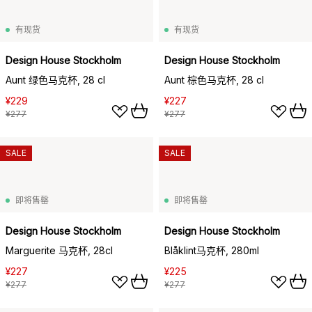
有现货
有现货
Design House Stockholm
Design House Stockholm
Aunt 绿色马克杯, 28 cl
Aunt 棕色马克杯, 28 cl
¥229
¥227
¥277
¥277
SALE
SALE
即将售罄
即将售罄
Design House Stockholm
Design House Stockholm
Marguerite 马克杯, 28cl
Blåklint马克杯, 280ml
¥227
¥225
¥277
¥277