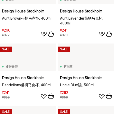
Design House Stockholm
Design House Stockholm
Aunt Brown带柄马克杯, 400ml
Aunt Lavender带柄马克杯,
400ml
¥260
¥241
¥327
¥323
SALE
SALE
即将售罄
有现货
Design House Stockholm
Design House Stockholm
Dandelions带柄马克杯, 400ml
Uncle Blue碗, 500ml
¥241
¥262
¥323
¥356
SALE
SALE