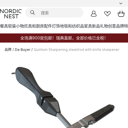
餐具
软装小物
炊具和厨房配件
灯饰
地毯和纺织品
家具
新品
礼物创意
品牌
特
全场满900就包邮！瑞典直邮，全部价格已含税！
品牌
/
De Buyer
/
Quintum Sharpening steel/rod with knife sharpener