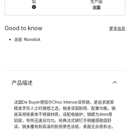
铝
生产国
法国
Good to know
更多信息
涂层: Nonstick
产品描述
法国De Buyer德佰尔Choc Intense深煎锅，是追求居家
精准烹饪人士的理想之选，锅身坚固耐用、配重均衡。锅
底采用铁素体不锈钢材质，适配电磁炉；锅壁为4mm厚
铝层，导热迅速且均匀。经典法式铆钉手柄握感稳固舒
适，锅身覆有耐高温的耐用黑色涂层，表面无杂质析出，