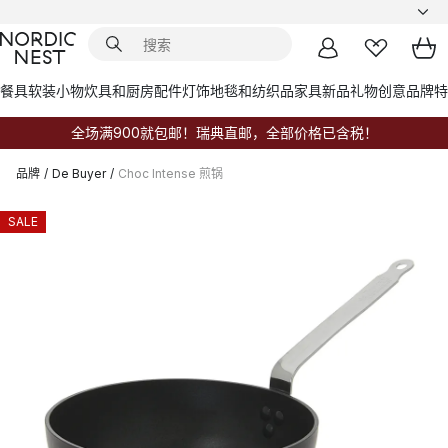
餐具
软装小物
炊具和厨房配件
灯饰
地毯和纺织品
家具
新品
礼物创意
品牌
特
全场满900就包邮！瑞典直邮，全部价格已含税！
品牌
/
De Buyer
/
Choc Intense 煎锅
SALE