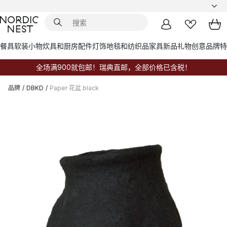
餐具
软装小物
炊具和厨房配件
灯饰
地毯和纺织品
家具
新品
礼物创意
品牌
特
全场满900就包邮！瑞典直邮，全部价格已含税！
品牌
/
DBKD
/
Paper 花盆 black