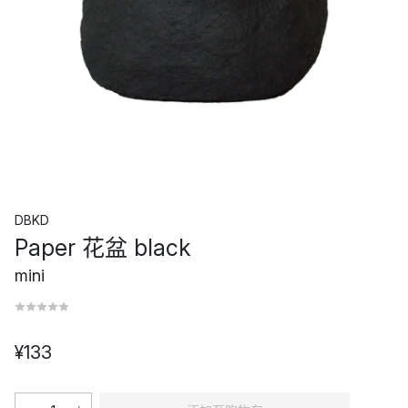
DBKD
Paper 花盆 black
mini
¥133