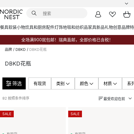
餐具
软装小物
炊具和厨房配件
灯饰
地毯和纺织品
家具
新品
礼物创意
品牌
特
全场满900就包邮！瑞典直邮，全部价格已含税！
品牌
/
DBKD
/
DBKD花瓶
DBKD花瓶
筛选
有现货
类别
颜色
材质
系
82
按照条件排序
最受欢迎在前
SALE
SALE