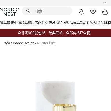
餐具
软装小物
炊具和厨房配件
灯饰
地毯和纺织品
家具
新品
礼物创意
品牌
特
全场满900就包邮！瑞典直邮，全部价格已含税！
品牌
/
Cooee Design
/
Quarter 烛台