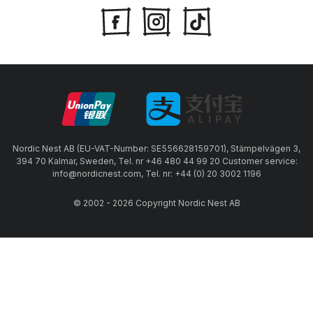
Nordic Nest AB (EU-VAT-Number: SE556628159701), Stämpelvägen 3,
394 70 Kalmar, Sweden, Tel. nr +46 480 44 99 20 Customer service:
info@nordicnest.com, Tel. nr: +44 (0) 20 3002 1196
© 2002 - 2026 Copyright Nordic Nest AB