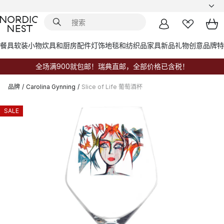
餐具
软装小物
炊具和厨房配件
灯饰
地毯和纺织品
家具
新品
礼物创意
品牌
特
全场满900就包邮！瑞典直邮，全部价格已含税！
品牌
/
Carolina Gynning
/
Slice of Life 葡萄酒杯
SALE