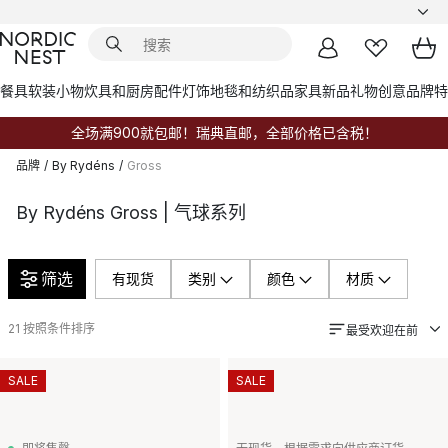
餐具
软装小物
炊具和厨房配件
灯饰
地毯和纺织品
家具
新品
礼物创意
品牌
特
全场满900就包邮！瑞典直邮，全部价格已含税！
品牌
/
By Rydéns
/
Gross
By Rydéns Gross | 气球系列
筛选
有现货
类别
颜色
材质
21
按照条件排序
最受欢迎在前
SALE
SALE